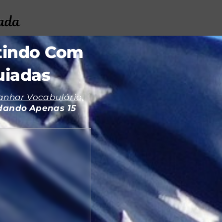
rtindo Com
uiadas
anhar Vocabulário,
dando
Apenas 15